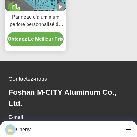
Panneau d'aluminium
perforé personnalisé de
forme 3D pour façade
Obtenez Le Meilleur Prix
d'hôtel avec surface
revêtue de poudre
Contactez-nous
Foshan M-CITY Aluminum Co.,
Ltd.
E-mail
Cherry
mcityalu@sina.com