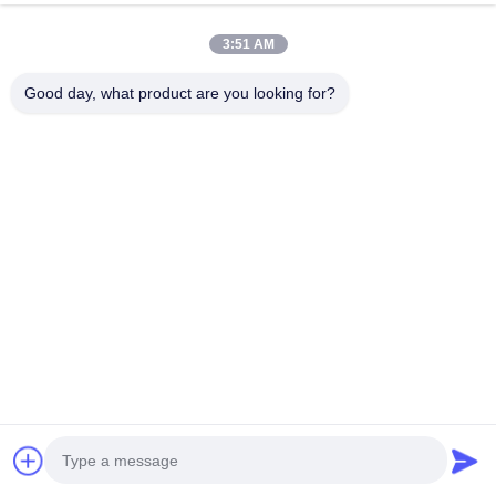
Temps de travail
3:51 AM
8:00-22:00
Good day, what product are you looking for?
Notre adresse
Adresse de l'entreprise
Le parc industriel de Hegui, Lishui, Nanhai Foshan
Guangdong P.R.China.
Adresse de l'usine
Le parc industriel de Hegui, Lishui, Nanhai Foshan
Guangdong P.R.China.
Télégramme
0086-13631413050