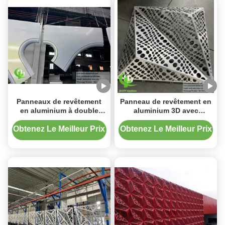
Panneaux de revêtement
Panneau de revêtement en
en aluminium à double
aluminium 3D avec
courbure avec finition
revêtement PVDF et motifs
thermolaquée et designs
personnalisables en taille
Obtenez Le Meilleur Prix
Obtenez Le Meilleur Prix
personnalisables
1000x2000mm