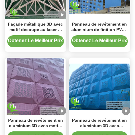
Façade métallique 3D avec
Panneau de revêtement en
motif découpé au laser et
aluminium de finition PVDF
revêtement durable PVDF,
avec motif perforé et taille
bardage en aluminium
personnalisable pour la
Obtenez Le Meilleur Prix
Obtenez Le Meilleur Prix
personnalisable
décoration de façade
Panneau de revêtement en
Panneau de revêtement en
aluminium 3D avec motifs
aluminium 3D avec
personnalisés, revêtement
revêtement en poudre