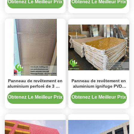
PVDF et dimensions
antirouille pour la
Obtenez Le Meilleur Prix
Obtenez Le Meilleur Prix
1000x2000mm pour la
décoration de façade
décoration de façade
métallique
Panneau de revêtement en
Panneau de revêtement en
aluminium perforé de 3 mm
aluminium ignifuge PVDF
de couleur dorée PVDF
couleur or antirouille
pour la décoration de
classe 1 pour façade
Obtenez Le Meilleur Prix
Obtenez Le Meilleur Prix
façade
architecturale