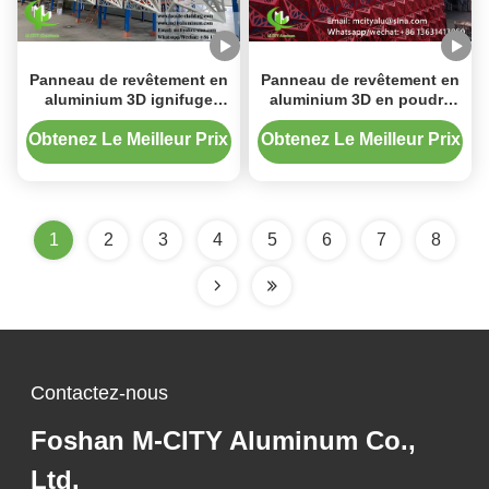
Panneau de revêtement en
Panneau de revêtement en
aluminium 3D ignifuge
aluminium 3D en poudre
avec revêtement PVDF
avec peinture PVDF pour la
antirouille et épaisseur de
décoration de façade de
Obtenez Le Meilleur Prix
Obtenez Le Meilleur Prix
3 mm pour façades
taille personnalisable
architecturales
1
2
3
4
5
6
7
8
Contactez-nous
Foshan M-CITY Aluminum Co.,
Ltd.