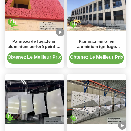
Panneau de façade en
Panneau mural en
aluminium perforé peint en
aluminium ignifuge
PVDF avec conception de
antirouille thermolaqué,
découpe laser et tailles
revêtement en aluminium
Obtenez Le Meilleur Prix
Obtenez Le Meilleur Prix
personnalisables
massif pour façade
métallique