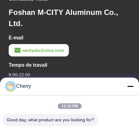
Foshan M-CITY Aluminum Co.,
Ltd.
E-mail
mcityalu@sina.com
Temps de travail
8:00-22:00
Cherry
Notre adresse
Adresse de l'entreprise
12:16 PM
Le parc industriel de Hegui, Lishui, Nanhai Foshan
Guangdong P.R.China.
Good day, what product are you looking for?
Adresse de l'usine
Le parc industriel de Hegui, Lishui, Nanhai Foshan