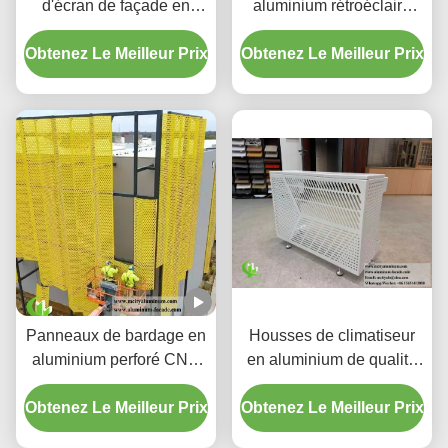
d'écran de façade en
aluminium rétroéclairé
aluminium perforé à
perforé personnalisé avec
Obtenez Le Meilleur Prix
dégradé personnalisé
Obtenez Le Meilleur Prix
boîtier LED intégré et
motifs de découpe laser
CNC
Panneaux de bardage en
Housses de climatiseur
aluminium perforé CNC
en aluminium de qualité
personnalisés avec
supérieure | Écrans de
Obtenez Le Meilleur Prix
alliage 3003 H14/H24 et
Obtenez Le Meilleur Prix
protection décoratifs
revêtement PVDF pour