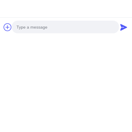
Technologie de découpe CNC avancée
Avec des machines de découpe CNC importées, des
poinçonneuses, des logiciels professionnels et des concepteurs
expérimentés, nous avons mené à bien des projets dans le
Photo
monde entier.
Video Call
Audio Call