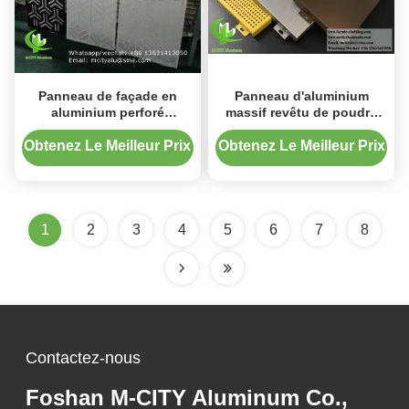
Panneau de façade en
Panneau d'aluminium
aluminium perforé
massif revêtu de poudre
thermolaqué avec couleurs
anti-rouille pour
RAL personnalisables et
revêtement de façade de
Obtenez Le Meilleur Prix
Obtenez Le Meilleur Prix
poinçonnage CNC pour
taille personnalisable
écran de confidentialité et
revêtement mural
1
2
3
4
5
6
7
8
Contactez-nous
Foshan M-CITY Aluminum Co.,