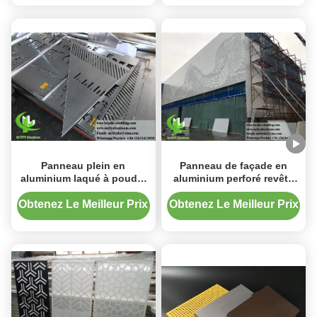
bardage de mur extérieur
Panneau plein en
Panneau de façade en
aluminium laqué à poudre
aluminium perforé revêtu
en alliage d'aluminium
de poudre de 3 mm avec
3003 pour bardage de
des couleurs RAL
Obtenez Le Meilleur Prix
Obtenez Le Meilleur Prix
façade avec couleurs RAL
personnalisées pour le
personnalisées
revêtement de mur