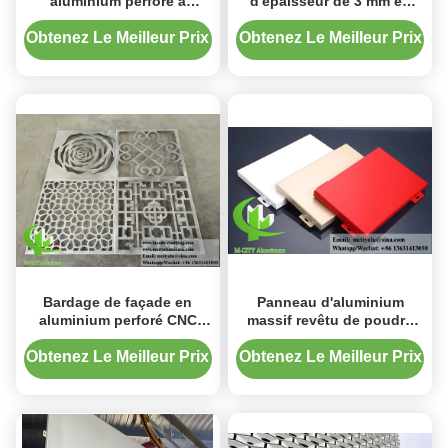
aluminium perforé à
d'épaisseur de 3 mm en
découpe laser CNC
poudre revêtue
recouvert de poudre de
d'aluminium massif
Obtenez Le Meilleur Prix
Obtenez Le Meilleur Prix
1000x2000 mm pour
revêtement murale pour la
revêtement de mur de
décoration intérieure
bâtiment
Bardage de façade en
Panneau d'aluminium
aluminium perforé CNC
massif revêtu de poudre
avec finition thermolaquée
pour revêtement murale
et couleurs RAL
avec des couleurs RAL
Obtenez Le Meilleur Prix
Obtenez Le Meilleur Prix
personnalisables
personnalisées et une
épaisseur de 1,5-10 mm