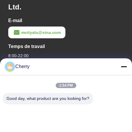
Ltd.
E-mail
mcityalu@sina.com
Temps de travail
8:00-22:00
Cherry
Notre adresse
Adresse de l'entreprise
1:54 PM
Le parc industriel de Hegui, Lishui, Nanhai Foshan
Guangdong P.R.China.
Good day, what product are you looking for?
Adresse de l'usine
Le parc industriel de Hegui, Lishui, Nanhai Foshan
Guangdong P.R.China.
Télégramme