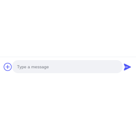
M-City Aluminium produit divers panneaux métalliques de façade
avec des conceptions de perforation ou de découpe laser.
Photo
Video Call
Audio Call