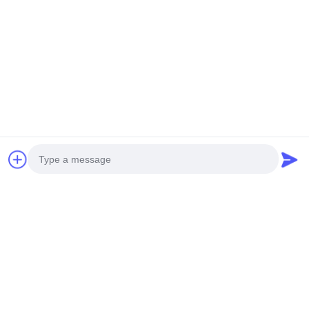
Applications de façade métallique 3D
Photo
Video Call
Audio Call