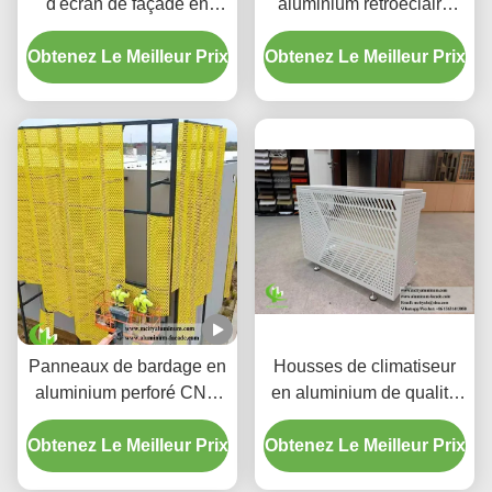
d'écran de façade en
aluminium rétroéclairé
aluminium perforé à
perforé personnalisé avec
Obtenez Le Meilleur Prix
dégradé personnalisé
Obtenez Le Meilleur Prix
boîtier LED intégré et
motifs de découpe laser
CNC
Panneaux de bardage en
Housses de climatiseur
aluminium perforé CNC
en aluminium de qualité
personnalisés avec
supérieure | Écrans de
Obtenez Le Meilleur Prix
alliage 3003 H14/H24 et
Obtenez Le Meilleur Prix
protection décoratifs
revêtement PVDF pour