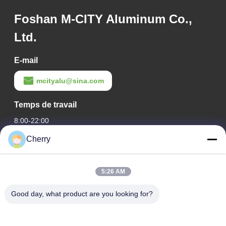
Foshan M-CITY Aluminum Co.,
Ltd.
E-mail
mcityalu@sina.com
Temps de travail
8:00-22:00
Cherry
Notre adresse
Adresse de l'entreprise
5:26 AM
Le parc industriel de Hegui, Lishui, Nanhai Foshan
Guangdong P.R.China.
Good day, what product are you looking for?
Adresse de l'usine
Le parc industriel de Hegui, Lishui, Nanhai Foshan