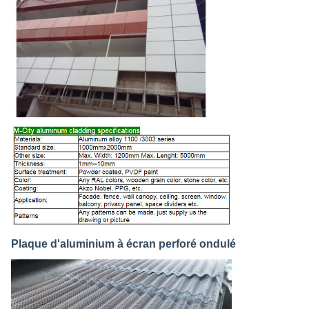
Cherry
9:09 AM
Plaque d'aluminium à écran perforé ondulé
Good day, what product are you looking for?