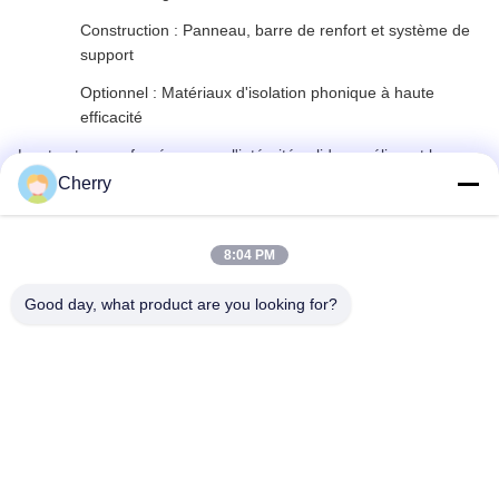
Construction : Panneau, barre de renfort et système de
support
Optionnel : Matériaux d'isolation phonique à haute
efficacité
La structure renforcée assure l'intégrité solide, améliorant la
résistance et la rigidité tout en maintenant la planéité et la
Cherry
résistance à la pression du vent et aux tremblements de terre.
Installation de fabrication
8:04 PM
Good day, what product are you looking for?