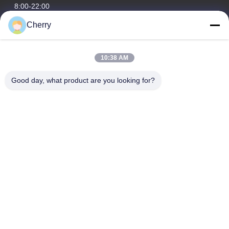
8:00-22:00
Cherry
Notre adresse
Adresse de l'entreprise
10:38 AM
Le parc industriel de Hegui, Lishui, Nanhai Foshan
Guangdong P.R.China.
Good day, what product are you looking for?
Adresse de l'usine
Le parc industriel de Hegui, Lishui, Nanhai Foshan
Guangdong P.R.China.
Télégramme
0086-13631413050
Chine Bonne qualité façade perforée en aluminium Fournisseur.
Copyright © -2026 Foshan M-CITY Aluminum Co., Ltd. . Tous