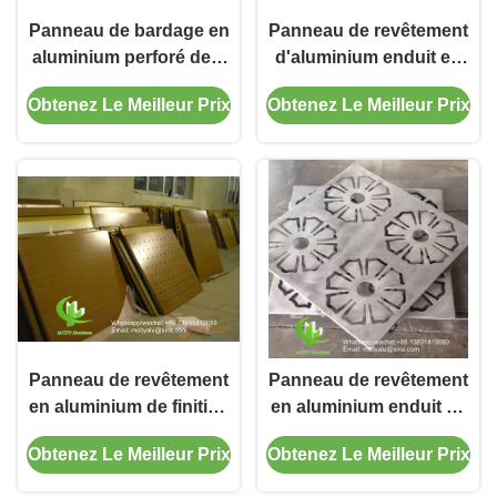
Panneau de bardage en
Panneau de revêtement
aluminium perforé de 2
d'aluminium enduit en
mm avec finition PVDF
poudre à motif creux de
Obtenez Le Meilleur Prix
Obtenez Le Meilleur Prix
pour mur-rideau de
3 mm pour façade et
façade
mur rideau
Panneau de revêtement
Panneau de revêtement
en aluminium de finition
en aluminium enduit de
PVDF de 2 mm avec
poudre de 3 mm avec
Obtenez Le Meilleur Prix
Obtenez Le Meilleur Prix
motifs personnalisables
des motifs
pour le mur de rideau
personnalisables pour