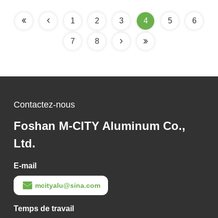
de façade
les façades et les murs
de rideau
1
2
3
4
5
6
7
8
Contactez-nous
Foshan M-CITY Aluminum Co.,
Ltd.
E-mail
mcityalu@sina.com
Temps de travail