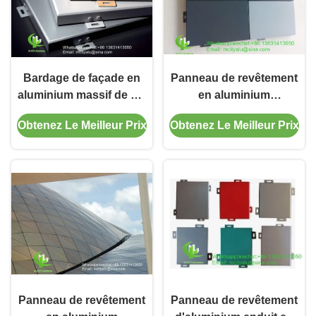
Bardage de façade en
Panneau de revêtement
aluminium massif de 2,0
en aluminium
mm, 2,5 mm, 3,0 mm
thermolaqué de 2 mm
Obtenez Le Meilleur Prix
Obtenez Le Meilleur Prix
avec motifs
d'épaisseur avec motifs
personnalisables
personnalisables pour
thermolaqués
façade et mur-rideau
Panneau de revêtement
Panneau de revêtement