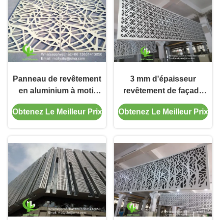
rideau mural
Panneau de revêtement
3 mm d'épaisseur
en aluminium à motif
revêtement de façade
creux de 3 mm avec
en aluminium avec
Obtenez Le Meilleur Prix
Obtenez Le Meilleur Prix
finition PVDF pour mur
peinture PVDF et motifs
de rideau de façade
personnalisables pour
panneau mural en
aluminium massif